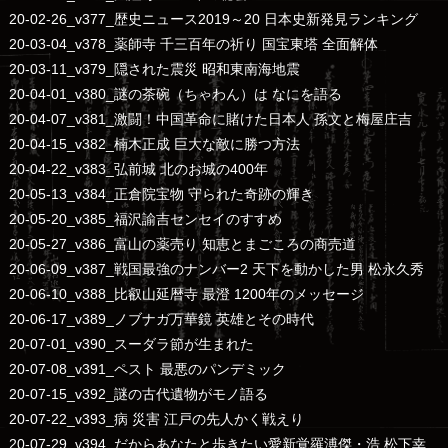
20-02-26_v377_歴史ニュース2019～20 日本史新発見ランキング
20-03-04_v378_薬師寺 千三百年の祈り 国宝東塔 全面解体
20-03-11_v379_隠された震災 昭和東南海地震
20-04-01_v380_謎の茶碗（ちゃわん）は なにを語る
20-04-07_v381_激闘！中国革命に賭けた日本人 孫文と梅屋庄吉
20-04-15_v382_楠木正成 巨大な敵に勝つ方法
20-04-22_v383_弘前城 北のお城の400年
20-05-13_v384_正倉院宝物 守られた奇跡の輝き
20-05-20_v385_福沢諭吉センセイのすすめ
20-05-27_v386_富山の薬売り 知恵とまごころの商売道
20-06-09_v387_戦国最強のナンバー2 天下を動かした男 松永久秀
20-06-10_v388_比叡山延暦寺 最澄 1200年のメッセージ
20-06-17_v389_ノブナガ万華鏡 英雄とその時代
20-07-01_v390_スーダラ節が生まれた
20-07-08_v391_ペスト 最悪のパンデミック
20-07-15_v392_謎の古代遺物がモノ語る
20-07-22_v393_病 災害 江戸の先人かく戦えり
20-07-29_v394_だからあなたと歩きたい愛新覚羅溥傑・浩 松下幸