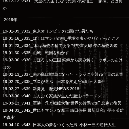
18-12-12_v331_“天皇の先生”になった男 小泉信三 「象徴」とは何
か
-2019年-
19-01-09_v332_東京オリンピックに懸けた男たち
19-01-16_v333_ぼくはマンガの虫_手塚治虫がやりたかったこと
19-01-23_v334_“私は植物の精である”牧野富太郎 夢の植物図鑑
19-01-30_v335_山城、戦国を動かす
19-02-06_v336_まぼろしの王国 銅鐸から読み解くニッポンのあけ
ぼの
19-02-13_v337_南の島は戦場になった トラック空襲75年目の真実
19-02-20_v338_プロが選ぶ！日本を変えた室町三大事件
19-02-27_v339_新発見！歴史NEWS 2018
19-03-06_v340_まんぷく家族が生んだ魔法のラーメン
19-03-13_v341_軍港・呉と戦艦大和“世界の片隅”の町 悲劇と復興
19-04-03_v342_世にもマジメな魔王 織田信長 最新研究が語る英雄
の真実
19-04-10_v343_日本人の夢をつくった男_小林一三の逆転人生