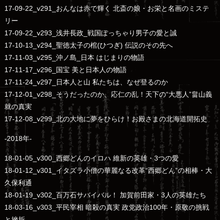
17-09-22_v291_おんなは赤で輝く 北斎の娘・お栄と名画のミステ
リー
17-09-22_v293_浅井長政_戦国ぽっちゃり男子の愛と誠
17-10-13_v294_聖徳太子の棺(ひつぎ) 伝説のその先へ
17-11-03_v295_沖ノ島_日本 はじまりの物語
17-11-17_v296_国宝 美と日本人の物語
17-11-24_v297_日本人と山 私たちは、なぜ登るのか
17-12-01_v298_そうだったのか、応仁の乱！天下の“大悪人”畠山義
就の真実
17-12-08_v299_北の大地に夢をひらけ！お殿さまの北海道開拓史
-2018年-
18-01-05_v300_西郷どんのイロハ 維新の英雄・3つの愛
18-01-12_v301_イタズラ小僧の華麗なる改革“西郷どん”の相棒・大
久保利通
18-01-19_v302_百万石サバイバル！ 加賀前田家・3人の英雄たち
18-03-16_v303_平民宰相 暗殺の真実 政党政治100年・原敬の挑戦
と挫折