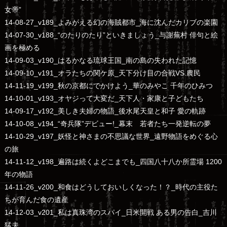
女帝”
14-08-27_v189_よみがえる幻の海賊都市_海に沈んだカリブの楽園
14-07-30_v188_“のたりのたり”といきましょう_与謝蕪村 俳句と絵
画を極める
14-09-03_v190_はるかなる琉球王国_南の島の失われた記憶
14-09-10_v191_オラたちの関ケ原_天下分け目の合戦VS.農民
14-11-19_v199_秋の京都にでかけよう_華のみやこ 千年のひみつ
14-10-01_v193_オヤジって大変だ_天下人・家康と子どもたち
14-09-17_v192_美しき夫婦の物語_後水尾天皇と和子 愛の軌跡
14-10-08_v194_“奇兵隊”デビュー!_幕末 若者たち一発逆転の夢
14-10-29_v197_妖怪と神さまの不思議な世界_遠野物語をめぐる心
の旅
14-11-12_v198_遍路は続くよどこまでも_四国八十八か所霊場 1200
年の物語
14-11-26_v200_和食はどうしておいしくなった！？_時代の主役た
ちが育んだ食の遺産
14-12-03_v201_私は真珠湾のスパイ_日米開戦 ある男の告白_吉川
猛夫