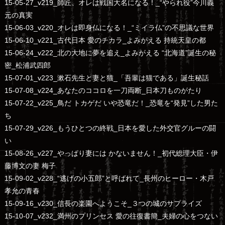
15-05-27_v219_師匠、オレは戦国大名になる！_“やられ役”今川義
元の真実
15-06-03_v220_オレは即身仏になる！_“ミイラ仏”の不思議な世界
15-06-10_v221_古代日本 愛のチカラ_よみがえる 持統天皇の都
15-06-24_v222_北の大地に夢を追え_よみがえる “北海道”誕生の秘
密_松浦武四郎
15-07-01_v223_漱石先生と妻と猫_「吾輩は猫である」誕生秘話
15-07-08_v224_あなたのココロを一刀両断_日本刀ものがたり
15-07-22_v225_鳥だ トカゲだ いや恐竜だ！_恐竜を“発見”した男た
ち
15-07-29_v226_もうひとつの終戦_日本を愛した外交官グルーの闘
い
15-08-26_v227_やっぱり妻には かないません！_初代総理大臣・伊
藤博文の妻 梅子
15-09-02_v228_“逃げの小五郎”と呼ばれて_長州のヒーロー・木戸
孝允の青春
15-09-16_v230_信長の楽園へようこそ_３つの城のサプライズ
15-10-07_v232_満州のプリンセス 愛の往復書簡_夫婦の心をつない