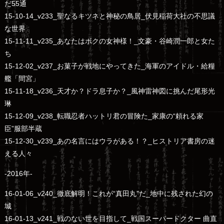
だ55通
15-10-14_v233_聖なるキツネと神秘の鳥居_伏見稲荷大社の不思議
な世界
15-11-11_v235_あなたはボクの女神様！_文豪・谷崎潤一郎と女た
ち
15-12-02_v237_お菓子が戦地にやってきた_海軍のアイドル・給糧
艦「間宮」
15-11-18_v236_天才か？ドラ息子か？_風神雷神図に挑んだ尾形光
琳
15-12-09_v238_転職忍者ハットリ君の冒険た_家康の“頼れる家
臣”服部半蔵
15-12-30_v239_あの名言にはウラがある！？_ヒストリア書房の迷
える人々
-2016年-
16-01-06_v240_徹底解明！これが“真田丸”だ_地中に残された幻の
城
16-01-13_v241_戦のない世を目指して_戦国スーパードクター 曲直