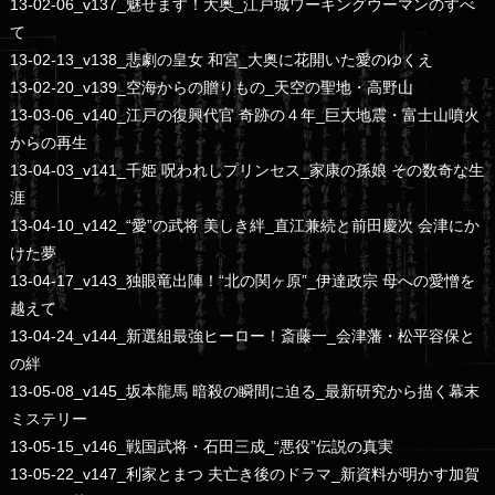
13-02-06_v137_魅せます！大奥_江戸城ワーキングウーマンのすべ
て
13-02-13_v138_悲劇の皇女 和宮_大奥に花開いた愛のゆくえ
13-02-20_v139_空海からの贈りもの_天空の聖地・高野山
13-03-06_v140_江戸の復興代官 奇跡の４年_巨大地震・富士山噴火
からの再生
13-04-03_v141_千姫 呪われしプリンセス_家康の孫娘 その数奇な生
涯
13-04-10_v142_“愛”の武将 美しき絆_直江兼続と前田慶次 会津にか
けた夢
13-04-17_v143_独眼竜出陣！“北の関ヶ原”_伊達政宗 母への愛憎を
越えて
13-04-24_v144_新選組最強ヒーロー！斎藤一_会津藩・松平容保と
の絆
13-05-08_v145_坂本龍馬 暗殺の瞬間に迫る_最新研究から描く幕末
ミステリー
13-05-15_v146_戦国武将・石田三成_“悪役”伝説の真実
13-05-22_v147_利家とまつ 夫亡き後のドラマ_新資料が明かす加賀