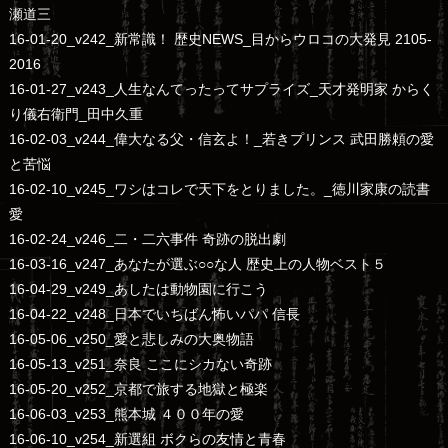
瀬道三
16-01-20_v242_新常識！ 歴史NEWS_目からウロコの大発見 2105-
2016
16-01-27_v243_人生なんてったってサプライズ_天才発明家 からく
り儀右衛門_田中久重
16-02-03_v244_偉大なる父・信玄よ！_若きプリンス 武田勝頼の愛
と苦悩
16-02-10_v245_ワシはコレで天下をとりました。_徳川家康の読書
愛
16-02-24_v246_二・二六事件 奇跡の脱出劇
16-03-16_v247_あなたが選ぶ○○な人 歴史上の人物ベスト５
16-04-29_v249_あしたは動物園に行こう
16-04-22_v248_日本でいちばん怖いパパ 信長
16-05-06_v250_愛と悲しみの大奥物語
16-05-13_v251_奈良 ここにシカない奇跡
16-05-20_v252_京都で旅する地獄と極楽
16-06-03_v253_熊本城 ４００年の愛
16-06-10_v254_新選組 ボクらの友情と青春