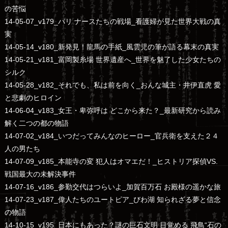
の苦悩
14-05-07_v179_パリ ナースたちの戦場_看護婦が見た世界大戦の真
実
14-05-14_v180_新発見！龍馬の手紙_風雲児の筆が語る幕末の真実
14-05-21_v181_富岡製糸場 世界遺産へ_世界を魅了した少女たちの
シルク
14-05-28_v182_それでも、私は前を向く_おんな城主・井伊直虎 愛
と悲劇のヒロイン
14-06-04_v183_女王・卑弥呼は どこから来た？_最新研究から読み
解く二つの都の物語
14-07-02_v184_いつだってみんなのヒーロー_官兵衛を支えた２４
人の男たち
14-07-09_v185_本能寺の変 犯人はオマエだ！_ヒストリア探偵VS.
戦国最大の未解決事件
14-07-16_v186_参勤交代はつらいよ_加賀百万石 お殿様の遥かな旅
14-07-23_v187_偉人たちのユートピア_びわ湖 知られざる夢と信念
の物語
14-10-15_v195_日本にもあった？謎の巨石文明 目覚める 飛鳥“石の