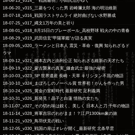
18-06-13_v314_「戦国最弱」小田氏治がゆく
18-06-20_v315_三菱をつくった男 岩崎彌太郎 海の明治維新
18-07-18_v316_戦国ラストサムライ 絶対曲げない水野勝成
18-07-25_v317_縄文1万年の美と祈り
18-08-01_v318_8月15日のプレーボール_高校野球 戦火の中の青春
18-08-29_v319_武田信玄“甲陽軍鑑”が語る真実
18-09-05_v320_ラーメンと日本人 震災・革命・復興 知られざるド
ラマ
18-09-12_v321_橋本左内と由利公正 知られざる維新の天才たち
18-09-19_v322_蒙古襲来の真実_鎌倉武士 最強の秘密
18-10-03_v323_SP 世界遺産 長崎・天草 キリシタン不屈の物語
18-10-10_v324_まぼろしのノーベル賞 世界初！がんを作った男
18-10-24_v325_黄金の室町時代 最新研究 足利義満
18-10-31_v326_新発見！晶子と白蓮 情熱の女たち
18-11-07_v327_その切れ味は鋭く、美しく 日本人と刀 千年の物語
18-11-14_v328_将軍吉宗のわがまま！？江戸1300km象の旅
18-11-21_v329_鳥羽伏見の戦い
18-12-05_v330_戦国の扉はオレが開く_最新研究 北条早雲