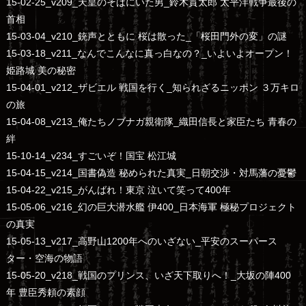
15-02-25_v209_天皇のそばにいた男_鈴木貫太郎 太平洋戦争最後の
首相
15-03-04_v210_銃声とともに 桜は散った_「桜田門外の変」の謎
15-03-18_v211_なんでこんなに真っ白なの？_いよいよオープン！
姫路城 美の秘密
15-04-01_v212_ザビエル 戦国を行く_知られざるニッポン ３万キロ
の旅
15-04-08_v213_俺たちノブナガ親衛隊_織田信長と家臣たち 青春の
絆
15-10-14_v234_すごいぞ！国宝 松江城
15-04-15_v214_国書偽造 秘められた真実_日朝交渉・対馬藩の憂鬱
15-04-22_v215_がんばれ！東京 泣いて笑って400年
15-05-06_v216_幻の巨大潜水艦 伊400_日本海軍 極秘プロジェクト
の真実
15-05-13_v217_高野山1200年へのいざない_平安のスーパース
ター・空海の物語
15-05-20_v218_戦国のプリンス、いざ天下取りへ！_大坂の陣400
年 豊臣秀頼の素顔