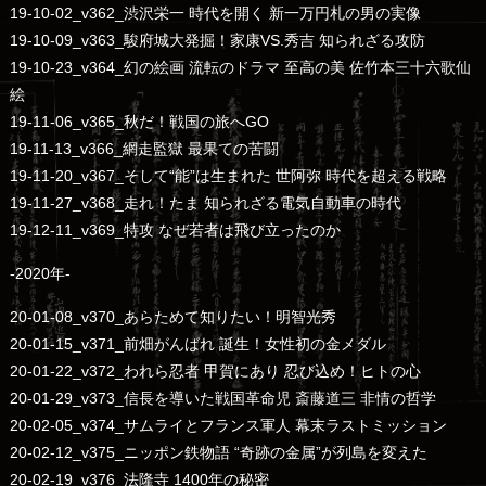
19-10-02_v362_渋沢栄一 時代を開く 新一万円札の男の実像
19-10-09_v363_駿府城大発掘！家康VS.秀吉 知られざる攻防
19-10-23_v364_幻の絵画 流転のドラマ 至高の美 佐竹本三十六歌仙
絵
19-11-06_v365_秋だ！戦国の旅へGO
19-11-13_v366_網走監獄 最果ての苦闘
19-11-20_v367_そして“能”は生まれた 世阿弥 時代を超える戦略
19-11-27_v368_走れ！たま 知られざる電気自動車の時代
19-12-11_v369_特攻 なぜ若者は飛び立ったのか
-2020年-
20-01-08_v370_あらためて知りたい！明智光秀
20-01-15_v371_前畑がんばれ 誕生！女性初の金メダル
20-01-22_v372_われら忍者 甲賀にあり 忍び込め！ヒトの心
20-01-29_v373_信長を導いた戦国革命児 斎藤道三 非情の哲学
20-02-05_v374_サムライとフランス軍人 幕末ラストミッション
20-02-12_v375_ニッポン鉄物語 “奇跡の金属”が列島を変えた
20-02-19_v376_法隆寺 1400年の秘密