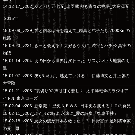
14-12-17_v202_友と刀と五七五_忠臣蔵 熱き青春の物語_大高源五
-2015年-
15-09-09_v229_愛と信念は海を越えて_鑑真と弟子たち 7000Kmの
旅路
15-09-23_v231_きっと会える！大好きな人に_渋谷とハチ公 真実の
物語
15-01-14_v204_あの日から世界は変わった_リスボン巨大地震の衝
撃
15-01-07_v203_友がいれば、越えていける！_伊藤博文と井上馨の
大冒険
15-01-21_v205_“裏切り”の声は甘く悲しく_太平洋戦争のラジオア
イドル 東京ローズ
15-02-04_v206_新常識！ 歴史ＮＥＷＳ_日本史を変える１０の発見
15-02-11_v207_ふたりの時よ 永遠に_愛の詩集「智恵子抄」
15-02-18_v208_悪女の涙が日本を救った！？_日野富子 足利将軍家
の妻、母