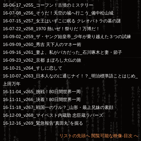
16-06-17_v255_コーフン！古墳のミステリー
16-07-08_v256_そうだ！天空の城へ行こう_備中松山城
16-07-15_v257_女王はいずこに眠る クレオパトラの墓の謎
16-07-22_v258_1970 熱いぜ！祭りだ！万博だ！
16-09-02_v259_ザ・ヤング始皇帝_少年が乗り越えた３つの試練
16-09-09_v260_秀吉 天下人のマネー術
16-09-16_v261_妻よ、私がバカだった_石川啄木と妻・節子
16-09-23_v262_京都 まぼろし大仏の旅
16-10-21_v264_すしに恋して
16-10-07_v263_日本人なのに通じナイ！？_明治標準語ことはじめ_
上田万年
16-11-04_v265_挑戦！80日間世界一周
16-11-11_v266_決着！80日間世界一周
16-11-18_v267_戦国一のワル？_山形・最上兄妹の素顔
16-12-09_v268_マイベスト内蔵助 忠臣蔵ラバーズ
16-12-16_v269_緊急報告“真田丸”を掘る
リストの先頭へ
閲覧可能な映像‐目次 へ