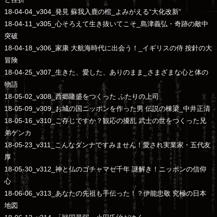
18-04-04_v304_発見 蘇我入鹿の棺_よみがえる“大化改新”
18-04-11_v305_心そろえて生き抜いてこそ_島津義弘・奇跡の敵中
突破
18-04-18_v306_家康 大航海時代に出会う！_イギリスの侍 按針の大
冒険
18-04-25_v307_生きた、愛した、ありのまま_さまざまな心と体の
物語
18-05-02_v308_西郷隆盛をつくった ふたりの上司
18-05-09_v309_お城の国ニッポンを作った男 伝説の棟梁_中井正清
18-05-16_v310_ご存じですか？観応の擾乱 武士の世をつくった兄
弟ゲンカ
18-05-23_v311_こんなダンナですみません！愛され実業家・五代友
厚
18-05-30_v312_神と仏のゴチャマゼ千年 謎解き！ニッポンの信仰
心
18-06-06_v313_あなたの先祖も手伝った！？伊能忠敬 究極の日本
地図