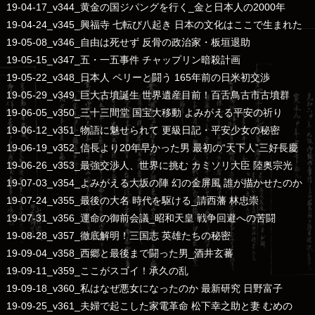
19-04-17_v344_黄金の国ジパングを行く_金と日本人の2000年
19-04-24_v345_興福寺 七転び八起き 日本の文化はここで生まれた
19-05-08_v346_自由は死せず 反骨の政治家・板垣退助
19-05-15_v347_五・一五事件 チャップリン暗殺計画
19-05-22_v348_日本人 ペリーと闘う 165年前の日米初交渉
19-05-29_v349_巨大古墳誕生 世界遺産目前！百舌鳥古市古墳群
19-06-05_v350_三十三間堂 国宝大移動 よみがえる平安の祈り
19-06-12_v351_物語に魅せられて 更級日記・平安少女の秘密
19-06-19_v352_信長より20年早かった男 最初の“天下人”三好長慶
19-06-26_v353_最強交渉人、世界に挑む カミソリ大臣 陸奥宗光
19-07-03_v354_よみがえる大坂の陣 幻の金屏風 誰が描かせたのか
19-07-24_v355_最後の大名 時代を駆ける_請西藩 林忠崇
19-07-31_v356_運命の御前会議_昭和天皇 戦争回避への苦闘
19-08-28_v357_徹底解明！三国志 英雄たちの秘密
19-09-04_v358_西郷と最後まで闘った男_酒井玄蕃
19-09-11_v359_ここがスゴイ！承久の乱
19-09-18_v360_私はなぜ悪女になったのか 最新研究 日野富子
19-09-25_v361_夫婦で起こした家電革命 松下幸之助と妻 むめの