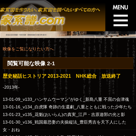
TOP
>
閲覧可能な映像 2
映像をご覧になりたい方へ
閲覧可能な映像 2-1
歴史秘話ヒストリア 2013-2021 NHK総合 放送終了
-2013年-
13-01-09_v133_ハンサムウーマン”がゆく_新島八重 不屈の会津魂
13-01-16_v134_白虎隊 奇跡の生還劇_八重とともに戦った少年たち
13-01-23_v135_花魁(おいらん)の真実_江戸・吉原遊郭の光と影
13-01-30_v136_戦国最恐妻の夫操縦法_豊臣秀吉を天下人にした
女・おね