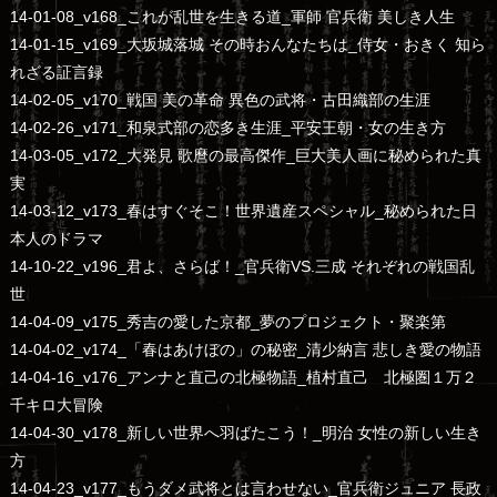
14-01-08_v168_これが乱世を生きる道_軍師 官兵衛 美しき人生
14-01-15_v169_大坂城落城 その時おんなたちは_侍女・おきく 知ら
れざる証言録
14-02-05_v170_戦国 美の革命 異色の武将・古田織部の生涯
14-02-26_v171_和泉式部の恋多き生涯_平安王朝・女の生き方
14-03-05_v172_大発見 歌麿の最高傑作_巨大美人画に秘められた真
実
14-03-12_v173_春はすぐそこ！世界遺産スペシャル_秘められた日
本人のドラマ
14-10-22_v196_君よ、さらば！_官兵衛VS.三成 それぞれの戦国乱
世
14-04-09_v175_秀吉の愛した京都_夢のプロジェクト・聚楽第
14-04-02_v174_「春はあけぼの」の秘密_清少納言 悲しき愛の物語
14-04-16_v176_アンナと直己の北極物語_植村直己 北極圏１万２
千キロ大冒険
14-04-30_v178_新しい世界へ羽ばたこう！_明治 女性の新しい生き
方
14-04-23_v177_もうダメ武将とは言わせない_官兵衛ジュニア 長政