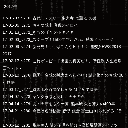
-2017年-
17-01-03_v270_古代ミステリー 東大寺“七重塔”の謎
17-01-06_v271_おんな城主 直虎のイロハ
17-01-13_v272_きもの 千年のトキメキ
17-02-03_v273_スクープ！1500年封印された感動メッセージ
17-02-09_v274_新発見！〇〇はこんなヒト！？_歴史NEWS 2016-
2017
17-02-17_v275_これがスピード出世の真実だ！井伊直政 人生名場
面ベスト5
17-03-10_v276_戦国・名城の魅力まるわかり！謎と驚きのお城400
年物語
17-03-17_v277_遊園地を百倍楽しめる はじめて物語
17-04-07_v278_ヤング家康と徳川四天王の絆
17-04-14_v279_あの天守をもう一度_熊本城 愛と努力の400年
17-04-21_v280_今夜は名所秘話_伊勢 鎌倉 富士山 知られざるドラ
マ
17-05-12_v281_飛鳥美人 謎の暗号を解け～高松塚壁画のヒミツ