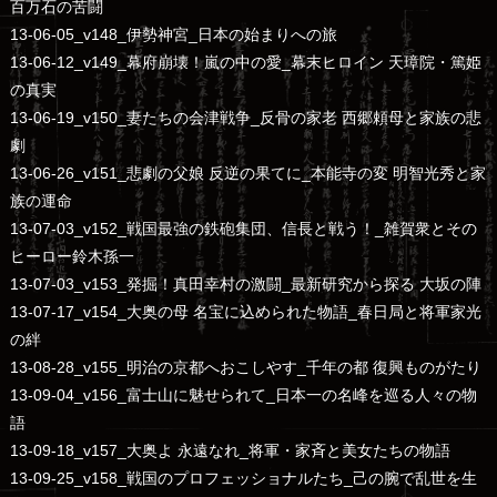
百万石の苦闘
13-06-05_v148_伊勢神宮_日本の始まりへの旅
13-06-12_v149_幕府崩壊！嵐の中の愛_幕末ヒロイン 天璋院・篤姫
の真実
13-06-19_v150_妻たちの会津戦争_反骨の家老 西郷頼母と家族の悲
劇
13-06-26_v151_悲劇の父娘 反逆の果てに_本能寺の変 明智光秀と家
族の運命
13-07-03_v152_戦国最強の鉄砲集団、信長と戦う！_雑賀衆とその
ヒーロー鈴木孫一
13-07-03_v153_発掘！真田幸村の激闘_最新研究から探る 大坂の陣
13-07-17_v154_大奥の母 名宝に込められた物語_春日局と将軍家光
の絆
13-08-28_v155_明治の京都へおこしやす_千年の都 復興ものがたり
13-09-04_v156_富士山に魅せられて_日本一の名峰を巡る人々の物
語
13-09-18_v157_大奥よ 永遠なれ_将軍・家斉と美女たちの物語
13-09-25_v158_戦国のプロフェッショナルたち_己の腕で乱世を生