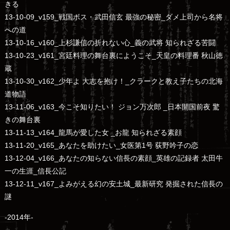
きる
13-10-09_v159_戦国ボス・武田信玄 最強の秘密_ダメ上司から名将
への道
13-10-16_v160_上杉謙信の折れない心_義の武将 知られざる苦闘
13-10-23_v161_宮廷料理の舞台裏にようこそ_天皇の料理番 秋山徳
蔵
13-10-30_v162_少年よ 大志を抱け！_クラークと教え子たちの北海
道物語
13-11-06_v163_今こそ知りたい！ ジョン万次郎 _日本開国前夜 驚
きの舞台裏
13-11-13_v164_龍馬が愛した女 _お龍 知られざる素顔
13-11-20_v165_あなたを助けたい_女医第1号 荻野吟子の恋
13-12-04_v166_あなたの知らない信長の素顔_英雄の記録者 太田牛
一の生涯_信長公記
13-12-11_v167_よみがえる幻の安土城_最新研究 発掘された信長の
謎
-2014年-