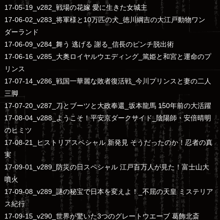
17-05-19_v282_戦場の花嫁 愛に生きた女城主
17-06-02_v283_将軍様と10万匹の犬_徳川綱吉の大江戸動物ワン
ダーランド
17-06-09_v284_舞う 逃げる 謝る_信長のピンチ脱出術
17-06-16_v285_大奥ロイヤルウエディング_篤姫と和宮と運命のプ
リンス
17-07-14_v286_戦国一華麗な敗者復活戦_今川プリンスと妻の二人
三脚
17-07-20_v287_刀とブーツと大政奉還_坂本龍馬 150年前の大活躍
17-08-04_v288_ようこそ！平安京ダークサイド_陰陽師・安倍晴明
のヒミツ
17-08-21_ヒストリアスペシャル 新発見 そうだったのか！忍者の真
実
17-09-01_v289_防災の日スペシャル 江戸百万人が見た！富士山大
噴火
17-09-08_v289_謎の秘宝で日本を変えよ！_不屈の天皇 ミステリア
ス紀行
17-09-15_v290_世界が驚いた3つのグレートウエーブ 葛飾北斎