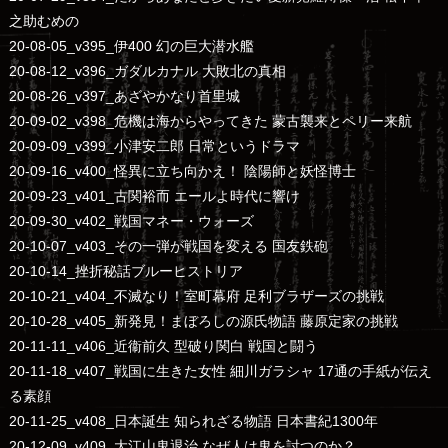
之助むめの
20-08-05_v395_伊400 幻の巨大潜水艦
20-08-12_v396_ガダルカナル 大敗北の真相
20-08-26_v397_あざやかなり首里城
20-09-02_v398_危機は海からやってきた 蒙古襲来とペリー来航
20-09-09_v399_小津安二郎 日常というドラマ
20-09-16_v400_怪異に立ち向かえ！ 陰陽師と妖怪博士
20-09-23_v401_古関裕而 エールよ時代に響け
20-09-30_v402_戦国マネー・ウォーズ
20-10-07_v403_その一弾が戦国を変える 国友鉄砲
20-10-14_挫折秘話ブルーヒストリア
20-10-21_v404_不滅なり！室町幕府 足利ブラザーズの挑戦
20-10-28_v405_新発見！まぼろしの源氏物語 藤原定家の挑戦
20-11-11_v406_近衞前久 型破り関白 戦国と闘う
20-11-18_v407_戦国に生きた女性 細川ガラシャ 17通の手紙が伝え
る素顔
20-11-25_v408_日本誕生 知られざる物語 日本書紀1300年
20-12-09_v409_大江山鬼退治 なぜ人は鬼を討つのか？